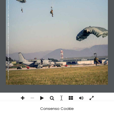
RIVISTA MENSILE DELL’ASSOCIAZIONE NAZIONALE PARACADUTISTI D’ITALIA (ANPd’I) - Via Sforza, 5 00184 Roma - Spedizione in abb. postale - Art. 1, Comma 1, D.L. 24.12.2003, convertito in Legge 27.2.2004, n. 46 
Consenso Cookie