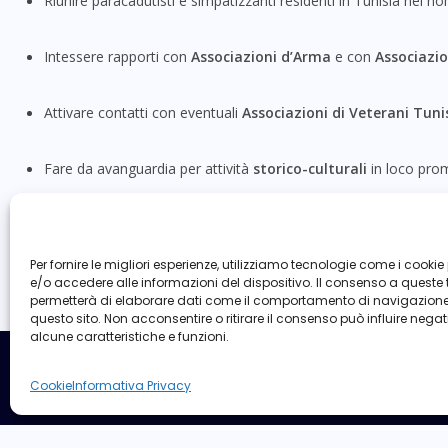
Riunire paracadutisti e simpatizzanti residenti in Tunisia nel n
Intessere rapporti con
Associazioni d’Arma
e con
Associazion
Attivare contatti con eventuali
Associazioni di Veterani Tuni
Fare da avanguardia per attività
storico-culturali
in loco pro
La Sezione risponde direttamente alla
Presidenza Nazionale
ed 
Contatti:
takrouna@assopar.it
.
Per fornire le migliori esperienze, utilizziamo tecnologie come i cook
e/o accedere alle informazioni del dispositivo. Il consenso a queste 
permetterà di elaborare dati come il comportamento di navigazione 
questo sito. Non acconsentire o ritirare il consenso può influire neg
alcune caratteristiche e funzioni.
Cookie
Informativa Privacy
Informativa Privacy
Cookie