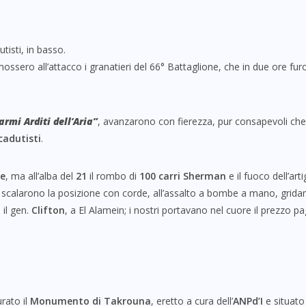
tisti, in basso.
ssero all’attacco i granatieri del 66° Battaglione, che in due ore fur
’armi Arditi dell’Aria”
, avanzarono con fierezza, pur consapevoli che 
cadutisti
.
le
, ma all’alba del
21
il rombo di
100 carri Sherman
e il fuoco dell’art
ti scalarono la posizione con corde, all’assalto a bombe a mano, grid
 il gen.
Clifton
, a El Alamein; i nostri portavano nel cuore il prezzo p
rato il
Monumento di Takrouna
, eretto a cura dell’
ANPd’I
e situato 