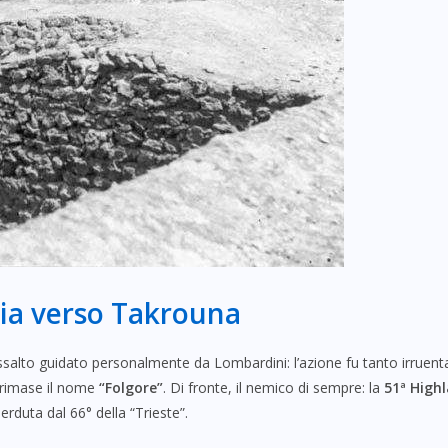
cia verso Takrouna
alto guidato personalmente da Lombardini: l’azione fu tanto irruenta da 
o rimase il nome
“Folgore”
. Di fronte, il nemico di sempre: la
51ª Highl
erduta dal 66° della “Trieste”.