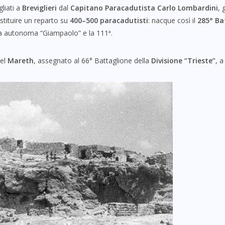
liati a
Breviglieri
dal
Capitano Paracadutista Carlo Lombardini
, 
tituire un reparto su
400–500 paracadutisti
: nacque così il
285° Ba
ia autonoma “Giampaolo” e la 111ª.
del
Mareth
, assegnato al 66° Battaglione della
Divisione “Trieste”
, a