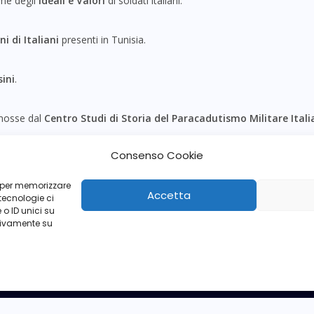
ome degli
Ideali e Valori
di soldati italiani.
i di Italiani
presenti in Tunisia.
sini
.
mosse dal
Centro Studi di Storia del Paracadutismo Militare Ital
Consenso Cookie
è attualmente retta dal
Luogotenente inc. par. (ris.) Giovanni MAI
ie per memorizzare
Accetta
tecnologie ci
o ID unici su
ativamente su
Contatti