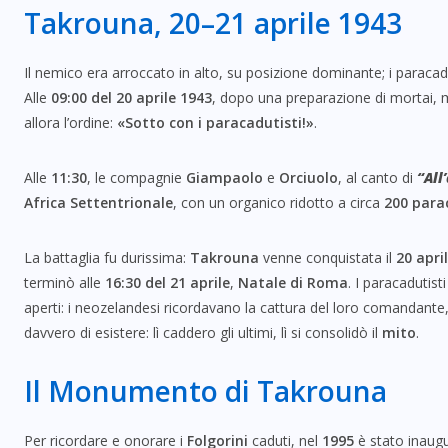
Takrouna, 20–21 aprile 1943
Il nemico era arroccato in alto, su posizione dominante; i paracadu
Alle
09:00 del 20 aprile 1943
, dopo una preparazione di mortai, mo
allora l’ordine:
«Sotto con i paracadutisti!»
.
Alle
11:30
, le compagnie
Giampaolo
e
Orciuolo
, al canto di
“All
Africa Settentrionale
, con un organico ridotto a circa
200 para
La battaglia fu durissima:
Takrouna
venne conquistata il
20 apri
terminò alle
16:30 del 21 aprile
,
Natale di Roma
. I paracadutis
aperti: i neozelandesi ricordavano la cattura del loro comandante,
davvero di esistere: lì caddero gli ultimi, lì si consolidò il
mito
.
Il Monumento di Takrouna
Per ricordare e onorare i
Folgorini
caduti, nel
1995
è stato inaugu