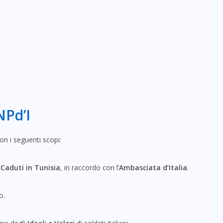
NPd’I
con i seguenti scopi:
Caduti in Tunisia
, in raccordo con l’
Ambasciata d’Italia
.
o.