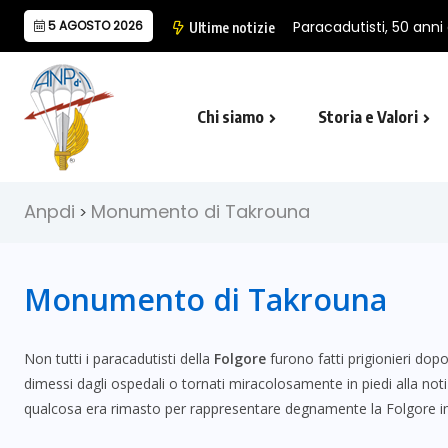
Paracadutisti, 50 anni di storia della sezione Piave.
5 AGOSTO 2026
Ultime notizie
Chi siamo
Storia e Valori
Cappella Folgore di Castro Marina
Il Monumento Nazionale del Paracad
Anpdi
Monumento di Takrouna
>
Monumento di Takrouna
Non tutti i paracadutisti della
Folgore
furono fatti prigionieri dop
dimessi dagli ospedali o tornati miracolosamente in piedi alla not
qualcosa era rimasto per rappresentare degnamente la Folgore i