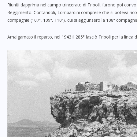
Riuniti dapprima nel campo trincerato di Tripoli, furono poi convog
Reggimento. Contandoli, Lombardini comprese che si poteva ricos
compagnie (107ª, 109ª, 110ª), cui si aggiunsero la 108ª compagn
Amalgamato il reparto, nel
1943
il 285° lasciò Tripoli per la linea 