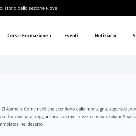
Corsi – Formazione
Eventi
Notiziario
S
utista in Viterbo
o El Alamein. Come rivoli che scendono dalla montagna, superstiti prov
izia di un’adunata, raggiunsero con ogni mezzo i reparti italiani. Supe
mmolatasi nel deserto.