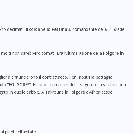
ono decimati. Il
colonnello Pettinau
, comandante del 66°, diede
molti non sarebbero tornati. Era l’ultima azione della
Folgore in
iglieria annunciarono il contrattacco. Per i nostri la battaglia
ando
“FOLGORE!”
. Fu uno scontro crudele, segnato da vecchi conti
agato in quelle sabbie. A Takrouna la
Folgore
d’Africa cessò
ai piedi dell’abitato.