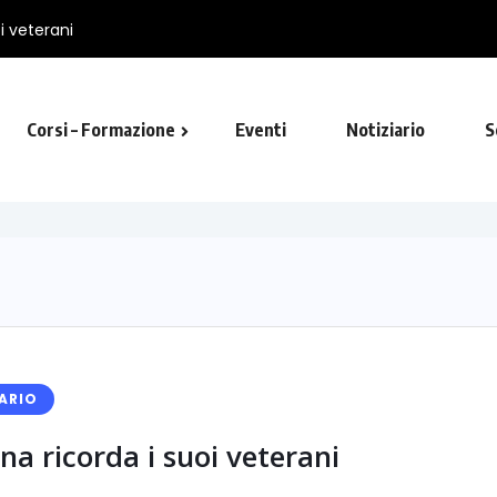
i veterani
Corsi – Formazione
Eventi
Notiziario
S
utista in Viterbo
ARIO
na ricorda i suoi veterani