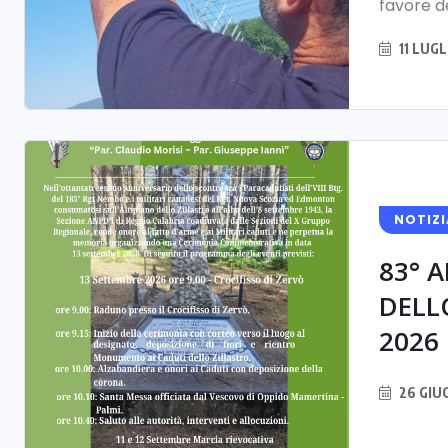
favore de
11 LUGL
NOTIZI
83° 
DELL
2026
26 GIU