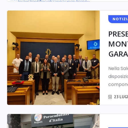
NOTIZI
PRES
MONT
GARA 
Nella Sa
disposizi
componen
23 LUG