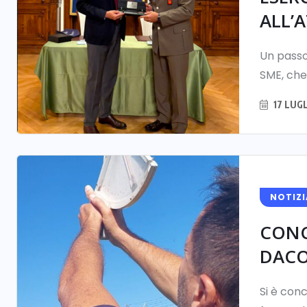
ALL’A
Un passo
SME, che
17 LUG
NOTIZI
CONC
DACO
Si è conc