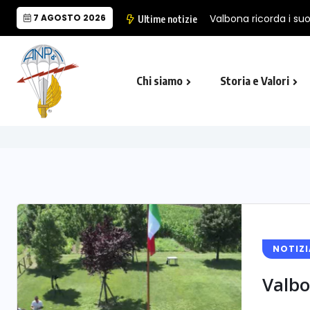
7 AGOSTO 2026
Valbona ricorda i suo
Ultime notizie
Chi siamo
Storia e Valori
Cappella Folgore di Castro Marina
Il Monumento Nazionale del Paracad
NOTIZI
Valbo