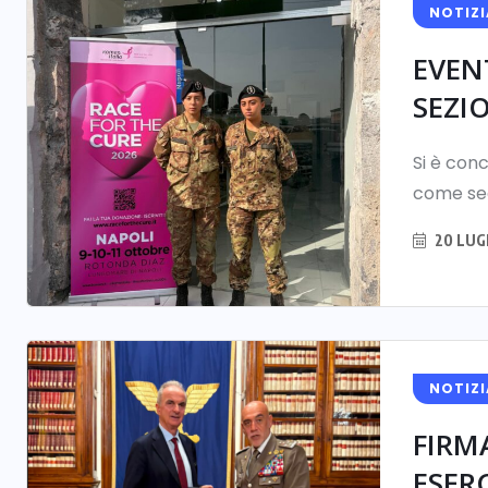
NOTIZI
EVEN
SEZI
Si è con
come sec
20 LUG
NOTIZI
FIRM
ESER