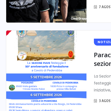
7 AGOS
NOTIZI
Parac
sezio
La Sezion
festeggia
iniziative, 
3 AGOS