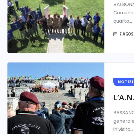
VALBONA 
Comune d
quarto...
7 AGOS
NOTIZI
L’A.N
BASSANO 
generale 
in visita...