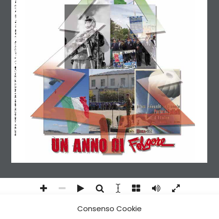
RIVISTA MENSILE DELL’ASSOCIAZIONE NAZIONALE PARACADUTISTI D’ITALIA (ANPd’I) - Via Sforza, 5 00184 Roma - Spedizione in abb. postale - Art. 1, Comma 1, D.L. 24.12.2003, convertito in Legge 27.2.2004, n. 46 
Consenso Cookie