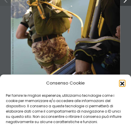
RIVISTA MENSILE DELL’ASSOCIAZIONE NAZIONALE PARACADUTISTI D’ITALIA (ANPd’I) - Via Sforza, 5 00184 Roma - Spedizione in abb. postale - Art. 1, Comma 1, D.L. 24.12.2003, convertito in Legge 27.2.2004, n. 46 
Consenso Cookie
Per fornire le migliori esperienze, utilizziamo tecnologie come i
cookie per memorizzare e/o accedere alle informazioni del
dispositivo. Il consenso a queste tecnologie ci permetterà di
elaborare dati come il comportamento di navigazione o ID unici
su questo sito. Non acconsentire o ritirare il consenso può influire
negativamente su alcune caratteristiche e funzioni.