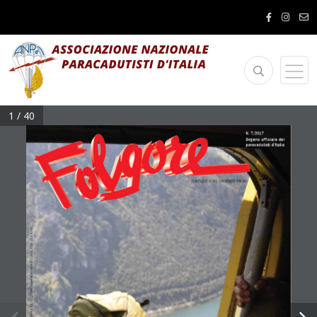
1 / 40
N.  7/2017
Organo  ufficiale  dei
paracadutisti d’Italia
Come FOLGORE dal cielo, come NEMBO di tempesta
- DCB Roma