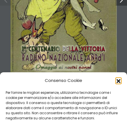
C
,
1
.
t
r
A
-
e
l
a
t
s
o
p
.
b
b
a
n
i
e
n
o
i
z
i
d
e
p
S
-
a
m
o
R
4
8
1
0
0
5
,
a
z
r
o
f
S
a
i
 V
-
)
I
’
d
P
N
A
(
A
I
L
A
T
I
’
D
I
T
S
I
T
U
D
A
C
A
R
A
P
E
L
A
N
O
I
Z
A
N
E
N
O
I
Z
A
I
C
O
S
S
A
’
L
L
E
D
E
L
I
S
N
E
M
A
T
S
I
V
I
R
Consenso Cookie
Per fornire le migliori esperienze, utilizziamo tecnologie come i
cookie per memorizzare e/o accedere alle informazioni del
dispositivo. Il consenso a queste tecnologie ci permetterà di
elaborare dati come il comportamento di navigazione o ID unici
su questo sito. Non acconsentire o ritirare il consenso può influire
negativamente su alcune caratteristiche e funzioni.