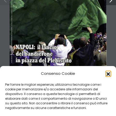
.
t
r
A
-
e
l
a
t
s
o
p
.
b
b
a
n
i
e
n
o
i
z
i
d
e
p
S
-
a
m
o
R
4
8
1
0
0
5
,
a
z
r
o
f
S
a
i
 V
-
)
I
’
d
P
N
A
(
A
I
L
A
T
I
’
D
I
T
S
I
T
U
D
A
C
A
R
A
P
E
L
A
N
O
I
Z
A
N
E
N
O
I
Z
A
I
C
O
S
S
A
’
L
L
E
D
E
L
I
S
N
E
M
A
T
S
I
V
I
R
Consenso Cookie
Per fornire le migliori esperienze, utilizziamo tecnologie come i
cookie per memorizzare e/o accedere alle informazioni del
dispositivo. Il consenso a queste tecnologie ci permetterà di
elaborare dati come il comportamento di navigazione o ID unici
su questo sito. Non acconsentire o ritirare il consenso può influire
negativamente su alcune caratteristiche e funzioni.