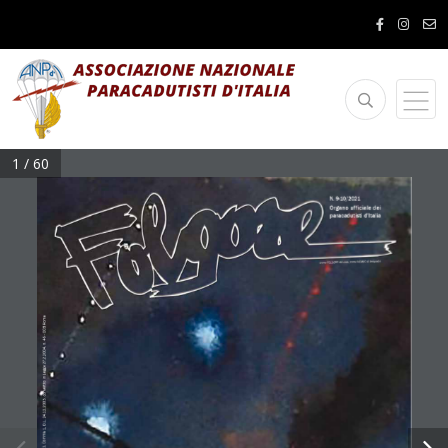
1 / 60
N. 9-10/2021
Organo ufficiale dei
paracadutisti d’Italia
Come FOLGORE dal cielo, come NEMBO di tempesta