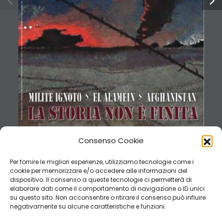
RIVISTA MENSILE DELL’ASSOCIAZIONE NAZIONALE PARACADUTISTI D’ITALIA (ANPd’I) - Via Sforza, 5 00184 Roma - Spedizione in abb. postale - Art. 1, Comma 1, D.L. 24.12.2003, convertito in Legge 27.2.2004, n. 46 - DCB Roma
Consenso Cookie
Per fornire le migliori esperienze, utilizziamo tecnologie come i
cookie per memorizzare e/o accedere alle informazioni del
dispositivo. Il consenso a queste tecnologie ci permetterà di
elaborare dati come il comportamento di navigazione o ID unici
su questo sito. Non acconsentire o ritirare il consenso può influire
negativamente su alcune caratteristiche e funzioni.