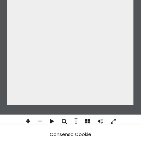
RIVISTA MENSILE DELL’ASSOCIAZIONE NAZIONALE PARACADUTISTI D’ITALIA (ANPd’I) - Via Sforza, 5 00184 Roma - Spedizione in abb. postale - Art. 1, Comma 1, D.L. 24.12.2003, convertito in Legge 27.2.2004, n. 46 - DCB Roma
Consenso Cookie