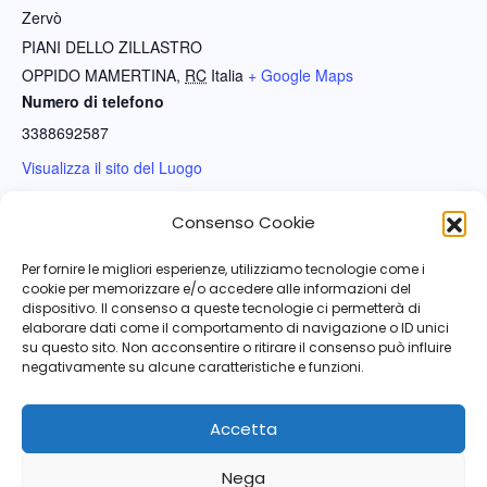
Zervò
PIANI DELLO ZILLASTRO
OPPIDO MAMERTINA
,
RC
Italia
+ Google Maps
Numero di telefono
3388692587
Visualizza il sito del Luogo
Consenso Cookie
CERIMONIA DI
CAMPIONATO NAZIONALE ANPDI DI
COMMEMORAZIONE DEI
PARACADUTISMO E 1° TROFEO DI
Per fornire le migliori esperienze, utilizziamo tecnologie come i
cookie per memorizzare e/o accedere alle informazioni del
PARACADUTISTI DEL
PARACADUTISMO CITTA’ DI LORETO
dispositivo. Il consenso a queste tecnologie ci permetterà di
“REGGIMENTO FOLGORE”
elaborare dati come il comportamento di navigazione o ID unici
su questo sito. Non acconsentire o ritirare il consenso può influire
negativamente su alcune caratteristiche e funzioni.
Accetta
Nega