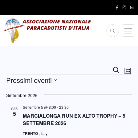
Ev
Eventi
Cerca
Lista
Vis
Eventi
Ricerc
Prossimi eventi
Na
e
Seleziona
Settembre 2026
la
viste
data.
Settembre 5 @ 8:00
-
23:30
Navig
SAB
5
MARCIALONGA RUN EX ALTO TROPHY – 5
SETTEMBRE 2026
TRENTO
, Italy