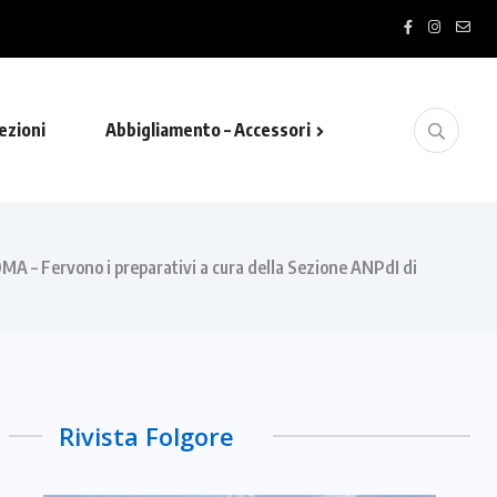
PHY”- MARCIALONGA RUNNI…
ezioni
Abbigliamento – Accessori
vono i preparativi a cura della Sezione ANPdI di
Rivista Folgore