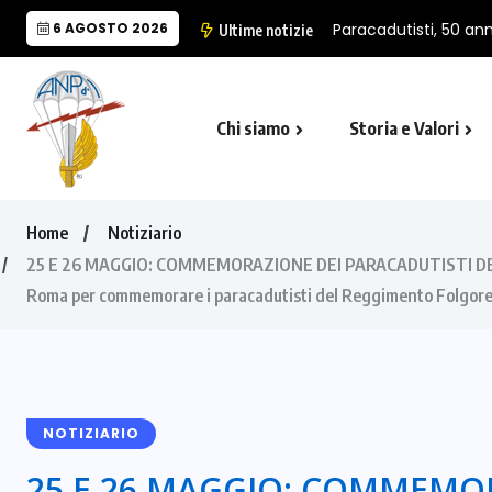
6 AGOSTO 2026
PRESENTATA A PALAZ
Ultime notizie
Chi siamo
Storia e Valori
Cappella Folgore di Castro Marina
Il Monumento Nazionale del Paracad
Home
Notiziario
25 E 26 MAGGIO: COMMEMORAZIONE DEI PARACADUTISTI DEL R
Roma per commemorare i paracadutisti del Reggimento Folgore
NOTIZIARIO
25 E 26 MAGGIO: COMMEMOR