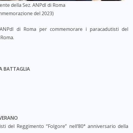
idente della Sez. ANPdI di Roma
ommemorazione del 2023)
e ANPdI di Roma per commemorare i paracadutisti del
r Roma.
LA BATTAGLIA
 VERANO
i del Reggimento “Folgore” nell’80° anniversario della