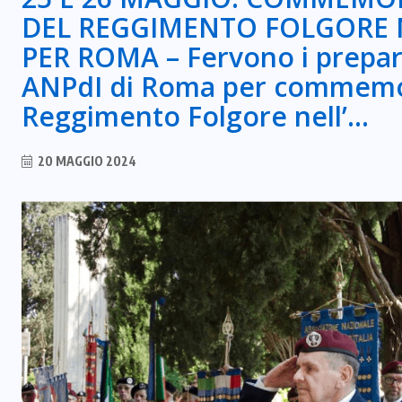
DEL REGGIMENTO FOLGORE N
PER ROMA – Fervono i prepara
ANPdI di Roma per commemora
Reggimento Folgore nell’…
20 MAGGIO 2024