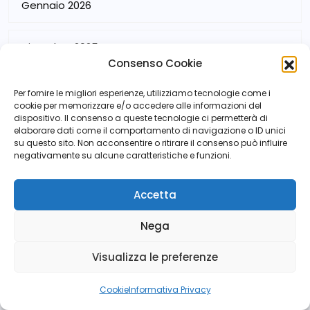
Gennaio 2026
Dicembre 2025
Consenso Cookie
Novembre 2025
Per fornire le migliori esperienze, utilizziamo tecnologie come i
cookie per memorizzare e/o accedere alle informazioni del
dispositivo. Il consenso a queste tecnologie ci permetterà di
Ottobre 2025
elaborare dati come il comportamento di navigazione o ID unici
su questo sito. Non acconsentire o ritirare il consenso può influire
negativamente su alcune caratteristiche e funzioni.
Settembre 2025
Accetta
Agosto 2025
Nega
Luglio 2025
Visualizza le preferenze
Cookie
Informativa Privacy
Giugno 2025