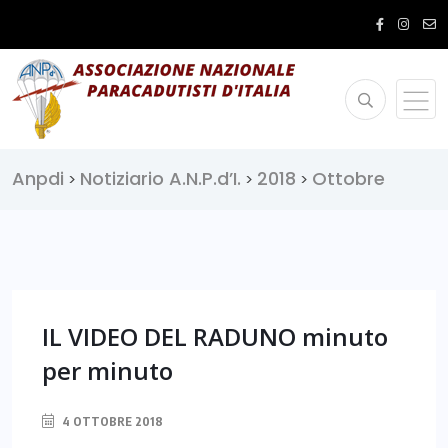
Anpdi
Notiziario A.N.P.d’I.
2018
Ottobre
>
>
>
IL VIDEO DEL RADUNO minuto
per minuto
4 OTTOBRE 2018