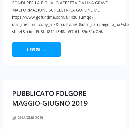
FONDI PER LA FIGLIA JO AFFETTA DA UNA GRAVE
MALFORMAZIONE SCHELETRICA GOFUNDME:
https://www.gofundme.com/f/1nzui1umqo?
utm_medium=copy_link&=customer&utm_campaign=p_na+sha
sheet&rcid=d9f8faf8111348aa97f61c39d31d7e6a
LEGGI ....
PUBBLICATO FOLGORE
MAGGIO-GIUGNO 2019
21 LUGLIO 2019