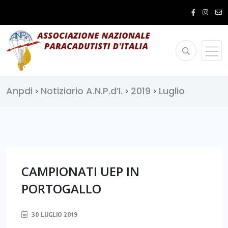
Anpdi
Notiziario A.N.P.d’I.
2019
Luglio
>
>
>
CAMPIONATI UEP IN
PORTOGALLO
30 LUGLIO 2019