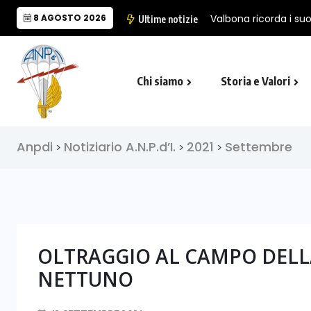
8 AGOSTO 2026
Ultime notizie
Chi siamo
Storia e Valori
Cappella Folgore di Castro Marina
Il Monumento Nazionale del Paracad
Anpdi
Notiziario A.N.P.d’I.
2021
Settembre
>
>
>
OLTRAGGIO AL CAMPO DELL
NETTUNO