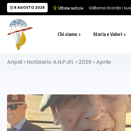
8 AGOSTO 2026
L’A.N.
Ultime notizie
Chi siamo
Storia e Valori
Cappella Folgore di Castro Marina
Il Monumento Nazionale del Paracad
Anpdi
Notiziario A.N.P.d’I.
2026
Aprile
>
>
>