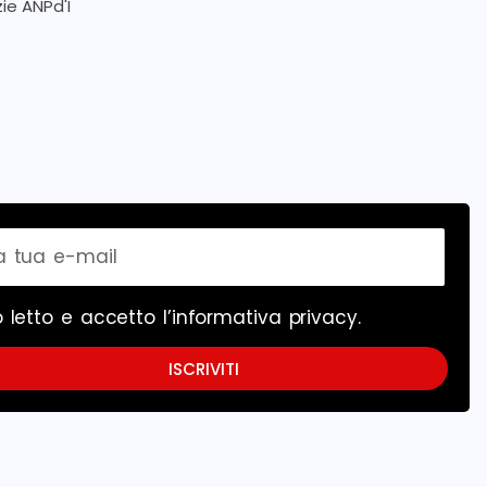
zie ANPd'I
 letto e accetto l’
informativa privacy
.
ISCRIVITI