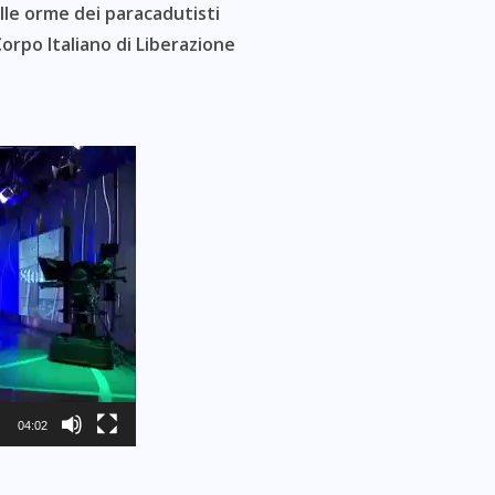
lle or
m
e dei paracadutisti
 Corpo Italiano di Liberazione
04:02