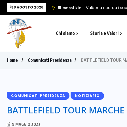
8 AGOSTO 2026
Ultime notizie
Chi siamo
Storia e Valori
Cappella Folgore di Castro Marina
Il Monumento Nazionale del Paracad
Home
Comunicati Presidenza
BATTLEFIELD TOUR M
COMUNICATI PRESIDENZA
NOTIZIARIO
BATTLEFIELD TOUR MARCHE 
9 MAGGIO 2022