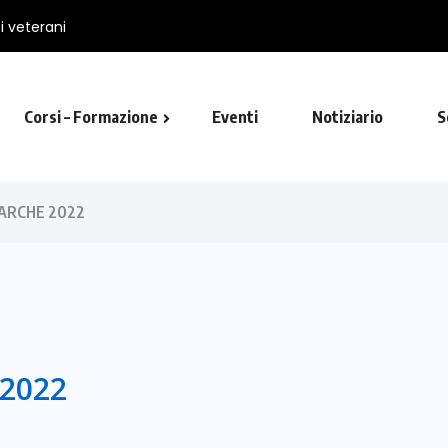
Corsi – Formazione
Eventi
Notiziario
S
utista in Viterbo
ARCHE 2022
2022