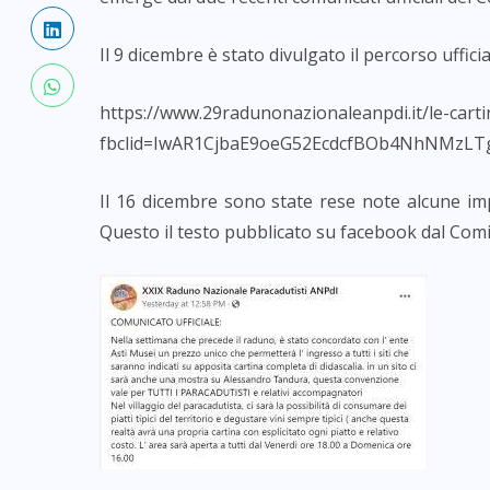
Il 9 dicembre è stato divulgato il percorso uffici
https://www.29radunonazionaleanpdi.it/le-carti
fbclid=IwAR1CjbaE9oeG52EcdcfBOb4NhNMzLTgn
Il 16 dicembre sono state rese note alcune imp
Questo il testo pubblicato su facebook dal Com