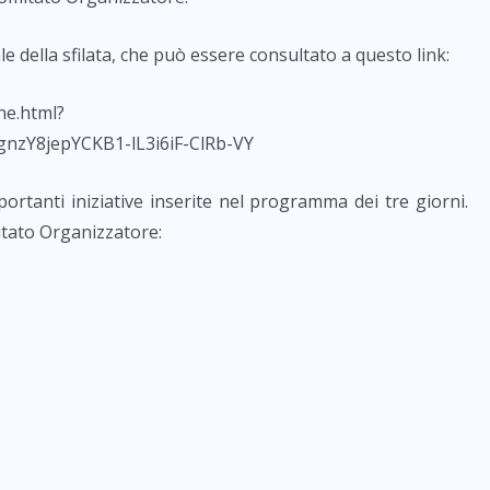
ale della sfilata, che può essere consultato a questo link:
ne.html?
zY8jepYCKB1-lL3i6iF-ClRb-VY
ortanti iniziative inserite nel programma dei tre giorni.
itato Organizzatore: