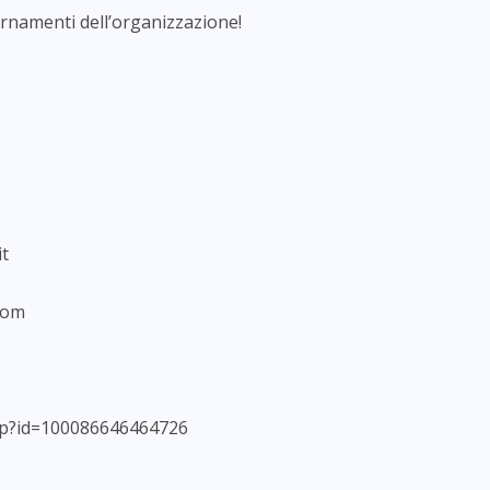
rnamenti dell’organizzazione!
it
com
php?id=100086646464726