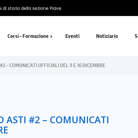
 di storia della sezione Piave.
Corsi – Formazione
Eventi
Notiziario
S
utista in Viterbo
2 – COMUNICATI UFFICIALI DEL 9 E 16 DICEMBRE
 ASTI #2 – COMUNICATI
RE