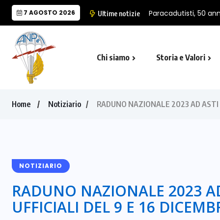
7 AGOSTO 2026
Paracadutisti, 50 anni
Ultime notizie
Chi siamo
Storia e Valori
Cappella Folgore di Castro Marina
Il Monumento Nazionale del Paracad
Home
Notiziario
RADUNO NAZIONALE 2023 AD ASTI #
NOTIZIARIO
RADUNO NAZIONALE 2023 AD
UFFICIALI DEL 9 E 16 DICEMB