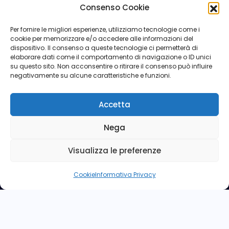
Consenso Cookie
Luglio 2018
Per fornire le migliori esperienze, utilizziamo tecnologie come i
cookie per memorizzare e/o accedere alle informazioni del
dispositivo. Il consenso a queste tecnologie ci permetterà di
elaborare dati come il comportamento di navigazione o ID unici
su questo sito. Non acconsentire o ritirare il consenso può influire
negativamente su alcune caratteristiche e funzioni.
Accetta
Nega
Visualizza le preferenze
Cookie
Informativa Privacy
Copyright © ANPd'I - Via Sforza n° 5 - 00184 Roma - Tel:
06 4746396 -
anpdi.nazionale@assopar.it
- CODICE
FISCALE 80143950584
Powered by
Leonardo Network