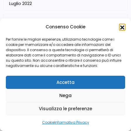
Luglio 2022
Giugno 2022
Consenso Cookie
Maggio 2022
Per fornire le migliori esperienze, utilizziamo tecnologie come i
cookie per memorizzare e/o accedere alle informazioni del
dispositivo. Il consenso a queste tecnologie ci permetterà di
elaborare dati come il comportamento di navigazione o ID unici
Aprile 2022
su questo sito. Non acconsentire o ritirare il consenso può influire
negativamente su alcune caratteristiche e funzioni.
Gennaio 2022
Accetta
Dicembre 2021
Nega
Visualizza le preferenze
Novembre 2021
Cookie
Informativa Privacy
Ottobre 2021