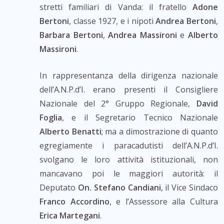
stretti familiari di Vanda: il fratello
Adone
Bertoni
, classe 1927, e i nipoti
Andrea Bertoni
,
Barbara Bertoni
,
Andrea Massironi
e
Alberto
Massironi
.
In rappresentanza della dirigenza nazionale
dell’A.N.P.d’I. erano presenti il Consigliere
Nazionale del 2° Gruppo Regionale,
David
Foglia
, e il Segretario Tecnico Nazionale
Alberto Benatti
; ma a dimostrazione di quanto
egregiamente i paracadutisti dell’A.N.P.d’I.
svolgano le loro attività istituzionali, non
mancavano poi le maggiori autorità: il
Deputato
On. Stefano Candiani
, il Vice Sindaco
Franco Accordino
, e l’Assessore alla Cultura
Erica Martegani
.