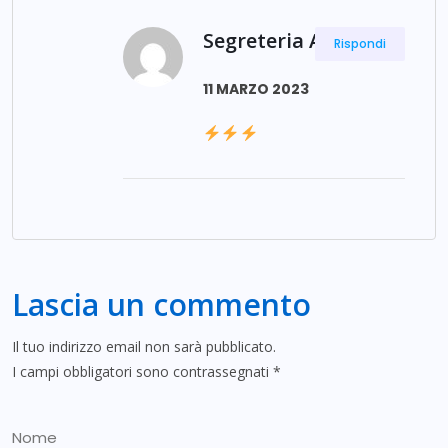
Segreteria ANPdI
Rispondi
11 MARZO 2023
Lascia un commento
Il tuo indirizzo email non sarà pubblicato.
I campi obbligatori sono contrassegnati
*