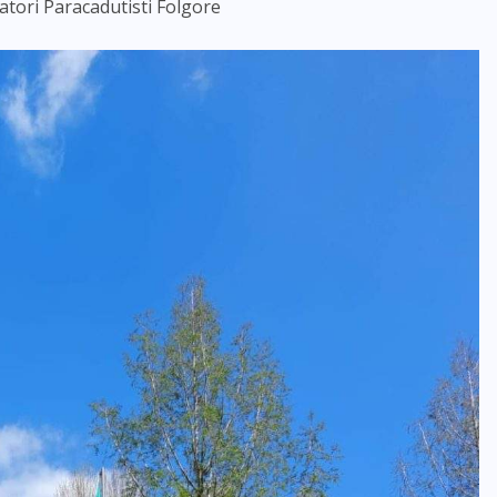
tatori Paracadutisti Folgore