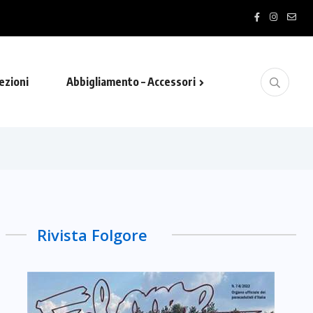
 “ RUN EX ALTO TROPHY”- MARCIALONGA RUNNI…
ezioni
Abbigliamento – Accessori
Rivista Folgore