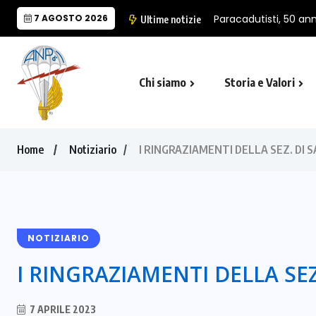
7 AGOSTO 2026
Ultime notizie
Chi siamo
Storia e Valori
Cappella Folgore di Castro Marina
Il Monumento Nazionale del Paracad
Home
Notiziario
I RINGRAZIAMENTI DELLA SEZ. DI
NOTIZIARIO
I RINGRAZIAMENTI DELLA SE
7 APRILE 2023