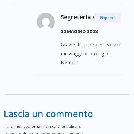
Segreteria ANPdI
Rispondi
22 MAGGIO 2023
Grazie di cuore per i Vostri
messaggi di cordoglio.
Nembo!
Lascia un commento
Il tuo indirizzo email non sarà pubblicato.
I campi obbligatori sono contrassegnati
*