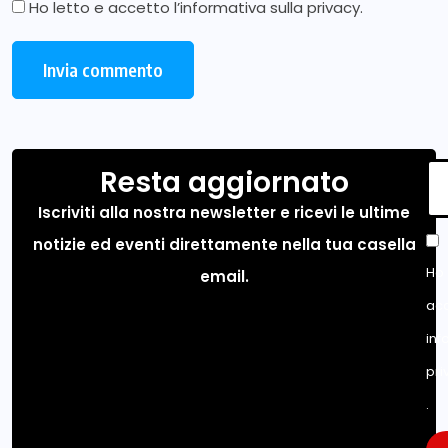
Ho letto e accetto l’
informativa sulla privacy
.
Resta aggiornato
Iscriviti alla nostra newsletter e ricevi le ultime
notizie ed eventi direttamente nella tua casella
Ho 
email.
acc
inf
pri
.