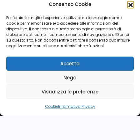
Consenso Cookie
Luglio 2018
Per fornire le migliori esperienze, utilizziamo tecnologie come i
cookie per memorizzare e/o accedere alle informazioni del
dispositivo. Il consenso a queste tecnologie ci permetterà di
elaborare dati come il comportamento di navigazione o ID unici
su questo sito. Non acconsentire o ritirare il consenso può influire
negativamente su alcune caratteristiche e funzioni.
Accetta
Nega
Visualizza le preferenze
Cookie
Informativa Privacy
Copyright © ANPd'I - Via Sforza n° 5 - 00184 Roma - Tel:
06 4746396 -
anpdi.nazionale@assopar.it
- CODICE
FISCALE 80143950584
Powered by
Leonardo Network