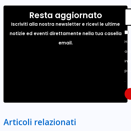
Resta aggiornato
Iscriviti alla nostra newsletter e ricevi le ultime
notizie ed eventi direttamente nella tua casella
Ho 
email.
acc
inf
pri
.
Articoli relazionati