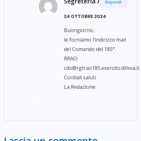
Segreteria ANPdI
Rispondi
24 OTTOBRE 2024
Buongiorno,
le forniamo l’indirizzo mail
del Comando del 185°
RRAO:
cdo@rgtrao185.esercito.difesa.it
Cordiali saluti
La Redazione
Lascia un commento