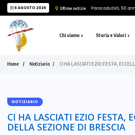
6 AGOSTO 2026
Paracadutisti, 50 anni
Ultime notizie
Chi siamo
Storia e Valori
Cappella Folgore di Castro Marina
Il Monumento Nazionale del Paracad
Home
Notiziario
CI HA LASCIATI EZIO FESTA, ECCE
NOTIZIARIO
CI HA LASCIATI EZIO FESTA,
DELLA SEZIONE DI BRESCIA