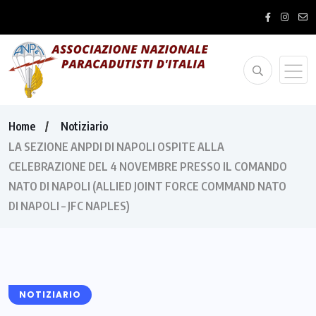
Home
Notiziario
LA SEZIONE ANPDI DI NAPOLI OSPITE ALLA
CELEBRAZIONE DEL 4 NOVEMBRE PRESSO IL COMANDO
NATO DI NAPOLI (ALLIED JOINT FORCE COMMAND NATO
DI NAPOLI – JFC NAPLES)
NOTIZIARIO