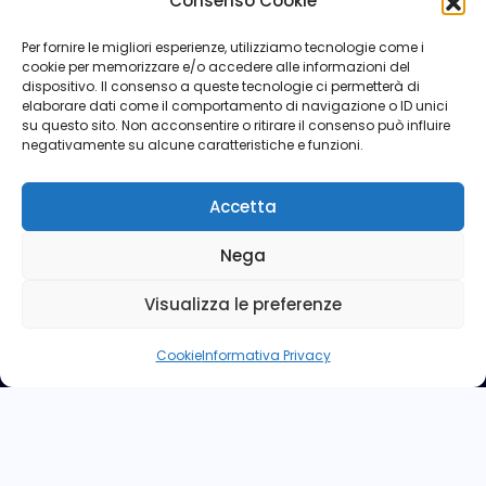
Consenso Cookie
Luglio 2018
Per fornire le migliori esperienze, utilizziamo tecnologie come i
cookie per memorizzare e/o accedere alle informazioni del
dispositivo. Il consenso a queste tecnologie ci permetterà di
elaborare dati come il comportamento di navigazione o ID unici
su questo sito. Non acconsentire o ritirare il consenso può influire
negativamente su alcune caratteristiche e funzioni.
Accetta
Nega
Visualizza le preferenze
Cookie
Informativa Privacy
Copyright © ANPd'I - Via Sforza n° 5 - 00184 Roma - Tel:
06 4746396 -
anpdi.nazionale@assopar.it
- CODICE
FISCALE 80143950584
Powered by
Leonardo Network