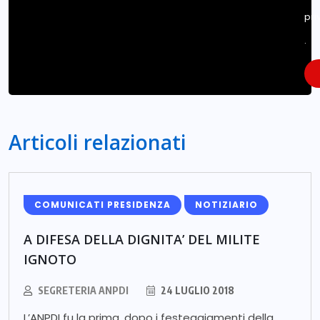
pri
.
Articoli relazionati
COMUNICATI PRESIDENZA
NOTIZIARIO
A DIFESA DELLA DIGNITA’ DEL MILITE
IGNOTO
SEGRETERIA ANPDI
24 LUGLIO 2018
L’ANPDI fu la prima, dopo i festeggiamenti della