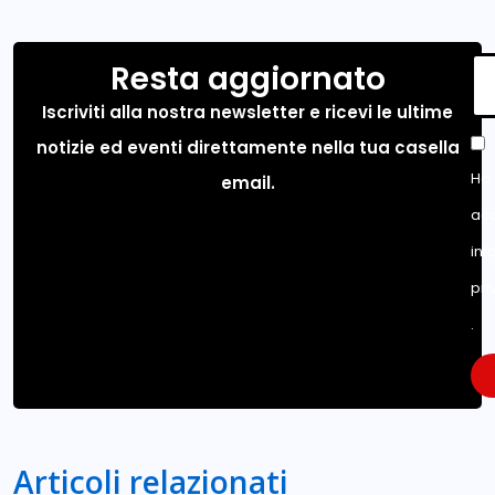
Resta aggiornato
Iscriviti alla nostra newsletter e ricevi le ultime
notizie ed eventi direttamente nella tua casella
Ho 
email.
acc
inf
pri
.
Articoli relazionati