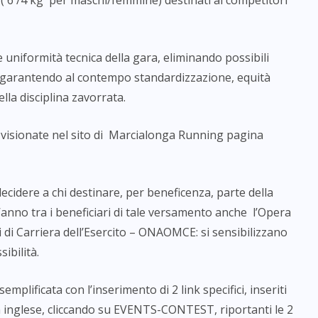
( 6 /4 kg per maschi/femmine) destinati ai competitori
niformità tecnica della gara, eliminando possibili
o, garantendo al contempo standardizzazione, equità
lla disciplina zavorrata.
 visionate nel sito di Marcialonga Running pagina
decidere a chi destinare, per beneficenza, parte della
t’anno tra i beneficiari di tale versamento anche l’Opera
ri di Carriera dell’Esercito – ONAOMCE: si sensibilizzano
ibilità.
mplificata con l’inserimento di 2 link specifici, inseriti
in inglese, cliccando su EVENTS-CONTEST, riportanti le 2