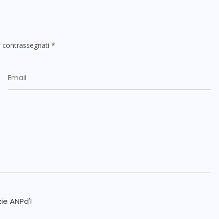
o contrassegnati
*
zie ANPd'I