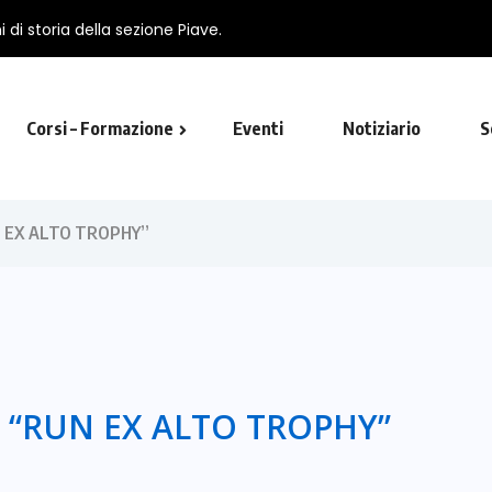
 di storia della sezione Piave.
Corsi – Formazione
Eventi
Notiziario
S
utista in Viterbo
N EX ALTO TROPHY”
A “RUN EX ALTO TROPHY”