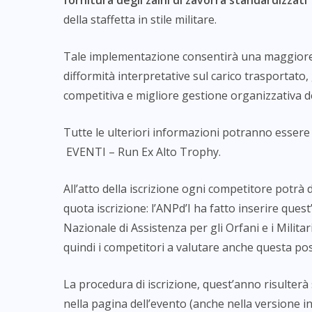
fornitura degli zaini di zavorra standardizzati
della staffetta in stile militare.
Tale implementazione consentirà una maggiore u
difformità interpretative sul carico trasportat
competitiva e migliore gestione organizzativa de
Tutte le ulteriori informazioni potranno essere
EVENTI – Run Ex Alto Trophy.
All’atto della iscrizione ogni competitore potrà 
quota iscrizione: l’ANPd’I ha fatto inserire ques
Nazionale di Assistenza per gli Orfani e i Milita
quindi i competitori a valutare anche questa poss
La procedura di iscrizione, quest’anno risulterà se
nella pagina dell’evento (anche nella versione 