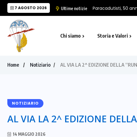
7 AGOSTO 2026
Paracadutisti, 50 anni
Ultime notizie
Chi siamo
Storia e Valori
Cappella Folgore di Castro Marina
Il Monumento Nazionale del Paracad
Home
Notiziario
AL VIA LA 2^ EDIZIONE DELLA “RU
NOTIZIARIO
AL VIA LA 2^ EDIZIONE DELL
14 MAGGIO 2026