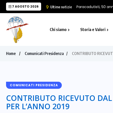
7 AGOSTO 2026
Paracadutisti, 50 anni
Ultime notizie
Chi siamo
Storia e Valori
Cappella Folgore di Castro Marina
Il Monumento Nazionale del Paracad
Home
Comunicati Presidenza
CONTRIBUTO RICEVUTO
COMUNICATI PRESIDENZA
CONTRIBUTO RICEVUTO DAL 
PER L’ANNO 2019