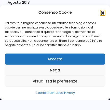
Agosto 2018
Consenso Cookie
Luglio 2018
Per fornire le migliori esperienze, utilizziamo tecnologie come i
cookie per memorizzare e/o accedere alle informazioni del
dispositivo. Il consenso a queste tecnologie ci permetterà di
elaborare dati come il comportamento di navigazione o ID unici
su questo sito. Non acconsentire o ritirare il consenso può influire
negativamente su alcune caratteristiche e funzioni.
Accetta
Nega
Visualizza le preferenze
Cookie
Informativa Privacy
Copyright © ANPd'I - Via Sforza n° 5 - 00184 Roma - Tel:
06 4746396 -
anpdi.nazionale@assopar.it
- CODICE
FISCALE 80143950584