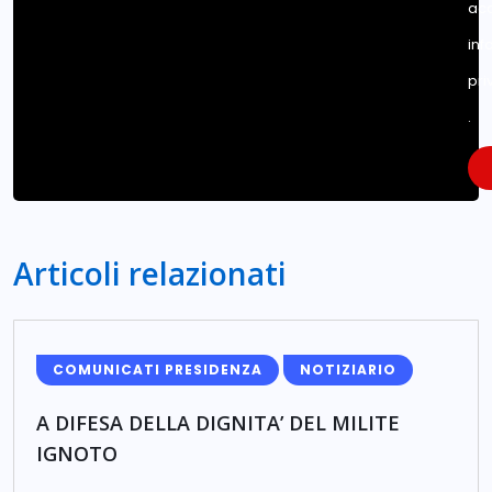
acc
inf
pri
.
Articoli relazionati
COMUNICATI PRESIDENZA
NOTIZIARIO
A DIFESA DELLA DIGNITA’ DEL MILITE
IGNOTO