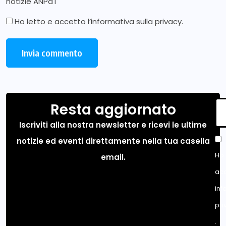
notizie ANPd'I
Ho letto e accetto l’
informativa sulla privacy
.
Resta aggiornato
Iscriviti alla nostra newsletter e ricevi le ultime
notizie ed eventi direttamente nella tua casella
Ho 
email.
acc
inf
pri
.