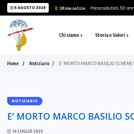
6 AGOSTO 2026
Paracadutisti, 50 anni
Ultime notizie
Chi siamo
Storia e Valori
Cappella Folgore di Castro Marina
Il Monumento Nazionale del Paracad
Home
Notiziario
E’ MORTO MARCO BASILIO SCHENE
NOTIZIARIO
E’ MORTO MARCO BASILIO S
14 LUGLIO 2025