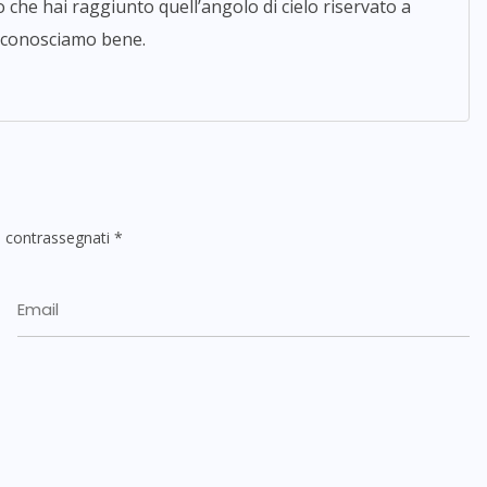
ro che hai raggiunto quell’angolo di cielo riservato a
ti conosciamo bene.
o contrassegnati
*