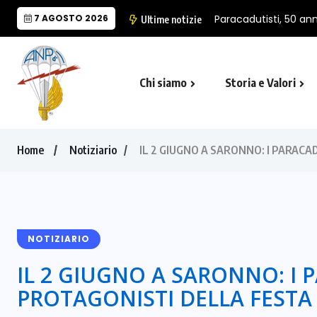
7 AGOSTO 2026
Paracadutisti, 50 anni
Ultime notizie
Chi siamo
Storia e Valori
Cappella Folgore di Castro Marina
Il Monumento Nazionale del Paracad
Home
Notiziario
IL 2 GIUGNO A SARONNO: I PARAC
NOTIZIARIO
IL 2 GIUGNO A SARONNO: I 
PROTAGONISTI DELLA FESTA