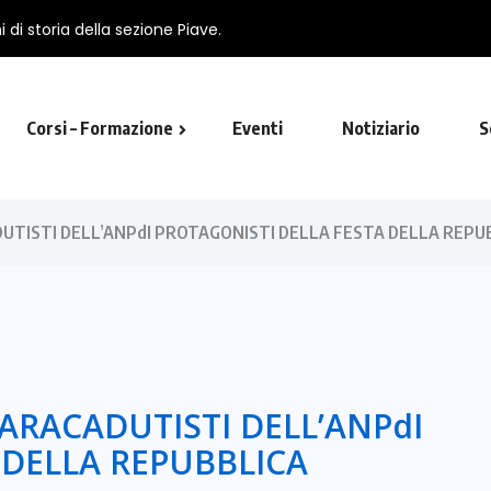
 di storia della sezione Piave.
Corsi – Formazione
Eventi
Notiziario
S
utista in Viterbo
ADUTISTI DELL’ANPdI PROTAGONISTI DELLA FESTA DELLA REPU
PARACADUTISTI DELL’ANPdI
 DELLA REPUBBLICA